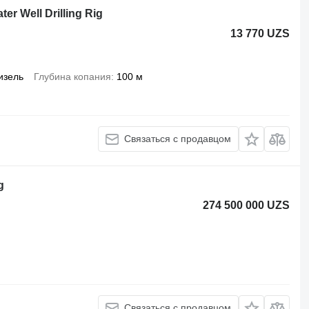
r Well Drilling Rig
13 770 UZS
изель
Глубина копания
100 м
Связаться с продавцом
g
274 500 000 UZS
Связаться с продавцом