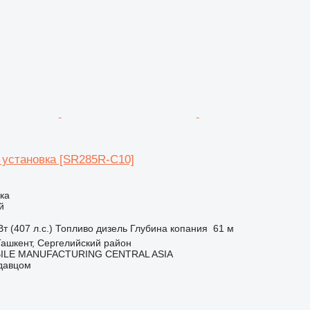
 установка [SR285R-C10]
ка
й
т (407 л.с.)
Топливо
дизель
Глубина копания
61 м
Ташкент, Сергелийский район
ILE MANUFACTURING CENTRAL ASIA
одавцом