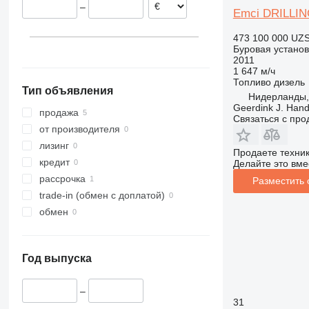
–
Emci DRILLIN
473 100 000 UZ
Буровая установ
2011
1 647 м/ч
Топливо
дизель
Тип объявления
Нидерланды,
Geerdink J. Hand
продажа
Связаться с пр
от производителя
лизинг
Продаете техни
кредит
Делайте это вме
рассрочка
Разместить
trade-in (обмен с доплатой)
обмен
Год выпуска
–
31