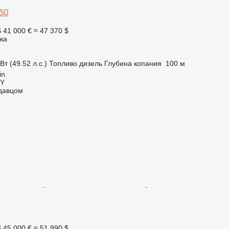
50
S
41 000 €
≈ 47 370 $
ка
Вт (49.52 л.с.)
Топливо
дизель
Глубина копания
100 м
in
Y
одавцом
S
45 000 €
≈ 51 990 $