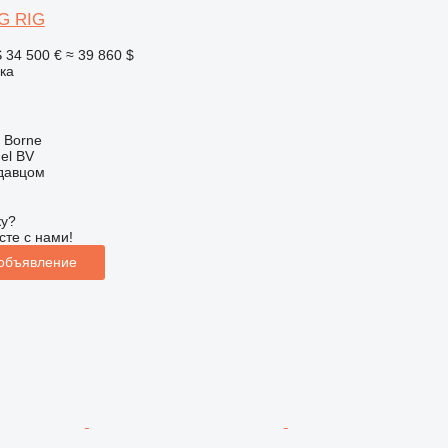
G RIG
S
34 500 €
≈ 39 860 $
ка
 Borne
el BV
одавцом
ку?
сте с нами!
 объявление