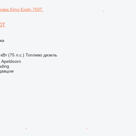
0T
ка
кВт (75 л.с.)
Топливо
дизель
 Apeldoorn
ading
одавцом