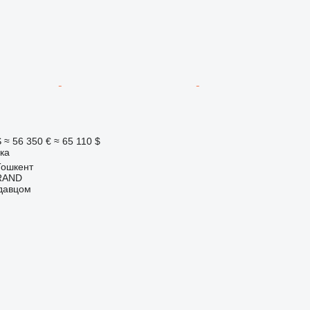
S
≈ 56 350 €
≈ 65 110 $
ка
Тошкент
RAND
одавцом