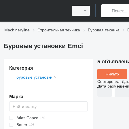
Machineryline
Строительная техника
Буровая техника
Буровые установки Emci
5 объявлен
Категория
Фильтр
буровые установки
Сортировка
:
Дат
Дата размещен
Марка
Atlas Copco
Bauer
FlexiROC
ROC
700