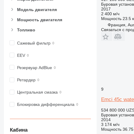
Буровая установ
2017
Модель двигателя
2 400 м/ч
Мощность
23.5 к
Мощность двигателя
Франция, Aun
Связаться с пр
Топливо
Сажевый фильтр
EEV
Резервуар AdBlue
Ретардер
9
Центральная смазка
Emci 45c water
Блокировка дифференциала
534 800 000 UZ
Буровая установ
2014
3 174 м/ч
Мощность
36.75 
Кабина