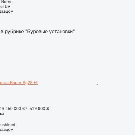
 Borne
el BV
одавцом
 в рубрике "Буровые установки"
ZS
450 000 €
≈ 519 900 $
ка
Тоshkent
одавцом