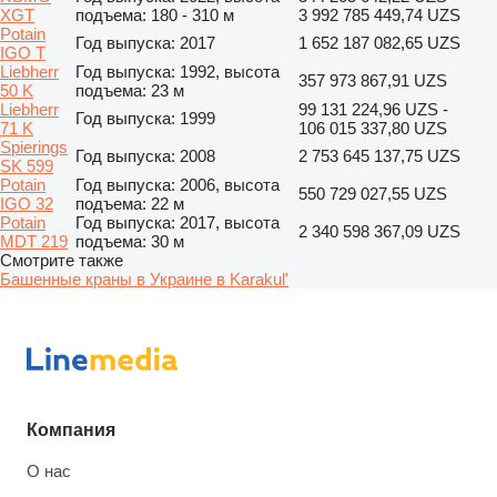
XGT
подъема: 180 - 310 м
3 992 785 449,74 UZS
Potain
Год выпуска: 2017
1 652 187 082,65 UZS
IGO T
Liebherr
Год выпуска: 1992, высота
357 973 867,91 UZS
50 K
подъема: 23 м
Liebherr
99 131 224,96 UZS -
Год выпуска: 1999
71 K
106 015 337,80 UZS
Spierings
Год выпуска: 2008
2 753 645 137,75 UZS
SK 599
Potain
Год выпуска: 2006, высота
550 729 027,55 UZS
IGO 32
подъема: 22 м
Potain
Год выпуска: 2017, высота
2 340 598 367,09 UZS
MDT 219
подъема: 30 м
Смотрите также
Башенные краны в Украине в Karakul'
Компания
О нас