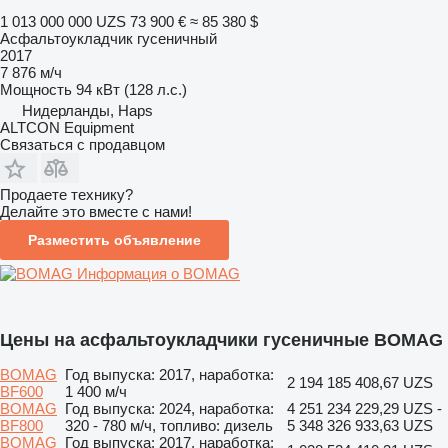
1 013 000 000 UZS
73 900 €
≈ 85 380 $
Асфальтоукладчик гусеничный
2017
7 876 м/ч
Мощность
94 кВт (128 л.с.)
Нидерланды, Haps
ALTCON Equipment
Связаться с продавцом
Продаете технику?
Делайте это вместе с нами!
Разместить объявление
Информация о BOMAG
Цены на асфальтоукладчики гусеничные BOMAG
BOMAG
Год выпуска: 2017, наработка:
2 194 185 408,67 UZS
BF600
1 400 м/ч
BOMAG
Год выпуска: 2024, наработка:
4 251 234 229,29 UZS -
BF800
320 - 780 м/ч, топливо: дизель
5 348 326 933,63 UZS
BOMAG
Год выпуска: 2017, наработка: