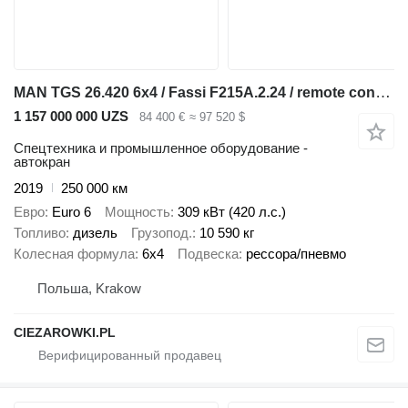
MAN TGS 26.420 6x4 / Fassi F215A.2.24 / remote control / Rotator / p
1 157 000 000 UZS
84 400 €
≈ 97 520 $
Спецтехника и промышленное оборудование -
автокран
2019
250 000 км
Евро
Euro 6
Мощность
309 кВт (420 л.с.)
Топливо
дизель
Грузопод.
10 590 кг
Колесная формула
6x4
Подвеска
рессора/пневмо
Польша, Krakow
CIEZAROWKI.PL