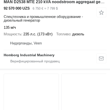
MAN D2538 MTE 210 kVA noodstroom aggregaat generatorset
92 570 000 UZS
6 750 €
≈ 7 799 $
Спецтехника и промышленное оборудование -
дизельный генератор
135 м/ч
Мощность
235 л.с. (173 кВт)
Топливо
дизель
Нидерланды, Veen
Homborg Industrial Machinery